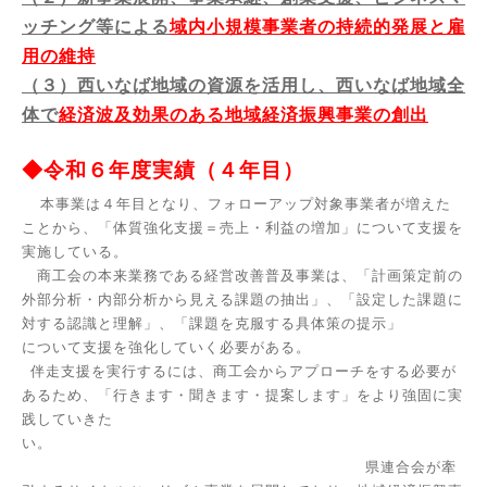
ッチング等による
域内小規模事業者の持続的発展と雇
用の維持
（３）西いなば地域の資源を活用し、西いなば地域全
体で
経済波及効果のある地域経済振興事業の創出
◆令和６年度実績（４年目
）
本事業は４年目となり、フォローアップ対象事業者が増えた
ことから、「体質強化支援＝売上・利益の増加」について支援を
実施している。
商工会の本来業務である経営改善普及事業は、「計画策定前の
外部分析・内部分析から見える課題の抽出」、
「設定した課題に
対する認識と理解」、
「課題を克服する具体策の提示」
について支援を強化していく必要がある。
伴走支援を実行するには、商工会からアプローチをする必要が
あるため、「行きます・聞きます・提案します」をより強固に実
践していきた
い。
県連合会が牽