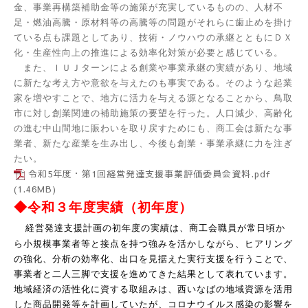
金、事業再構築補助金等の施策が充実しているものの、人材不
足・燃油高騰・原材料等の高騰等の問題がそれらに歯止めを掛け
ている点も課題としてあり、技術・ノウハウの承継とともにＤＸ
化・生産性向上の推進による効率化対策が必要と感じている。
また、ＩＵＪターンによる創業や事業承継の実績があり、地域
に新たな考え方や意欲を与えたのも事実である。そのような起業
家を増やすことで、地方に活力を与える源となることから、鳥取
市に対し創業関連の補助施策の要望を行った。人口減少、高齢化
の進む中山間地に賑わいを取り戻すためにも、商工会は新たな事
業者、新たな産業を生み出し、今後も創業・事業承継に力を注ぎ
たい。
令和5年度・第1回経営発達支援事業評価委員会資料.pdf
(1.46MB)
◆令和３年度実績（初年度）
経営発達支援計画の
初年度の実績は、商工会職員が常日頃か
ら小規模事業者等と接点を持つ強みを活かしながら、ヒアリング
の強化、分析の効率化、出口を見据えた実行支援を行うことで、
事業者と二人三脚で支援を進めてきた結果として表れています。
地域経済の活性化に資する取組みは、西いなばの地域資源を活用
した商品開発等を計画していたが、コロナウイルス感染の影響を