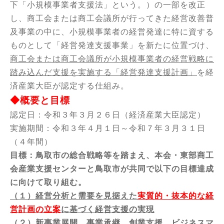
下「小規模事業者支援法」という。）の一部を改正
し、商工会または商工会議所が行ってきた経営改善普
及事業の中に、小規模事業者の経営発達に特に資する
ものとして「経営発達支援事
業」を新たに位置づけ、
商工会または商工会議所が小規模事業者の経営戦略に
踏み込んだ支援を実施する「経営発達支援計画」
を経
済産業大臣が認定する仕組み。
◆概要と目標
認定日：令和３年３月２６日（経済産業大臣認定）
実施期間：令和３年４月１日～令和７年３月３１日
（４年間）
目標：
鳥取市の総合戦略等を踏まえ、本会・東部商工
会産業支援センターと鳥取市が共同で以下の目標達成
に向けて取り組む
。
（１）経営分析と需要を見据えた
実質的・抜本的な経
営計画の立案
に基づく経営支援の実現
（２）新事業展開、事業承継、創業支援、ビジネスマ