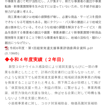
や事業を通じて町が活性化し、人が集まり、新たな事業者の創出や事業
転換・新事業展開等を生み出すには至っていないため、引き続き地道な
努力が必要と考える。
商工業者の減少は地域の疲弊感が増し、必要な商品・サービスを提供
できなくなる可能性もある。現にタクシー・バス等の撤退により地域交
通は弱体化している。そのような地域の課題を解決するサーイビス・商
品を提供する事業者の創出や創業・事業承継により新事業展開や新商品
開発等を支援することで新たな事業者を輩出し、地域の活性化・賑わい
創出につなげたい。
令和6年度・第1回経営発達支援事業評価委員会資料.pdf
(0.19MB)
◆令和４年度実績（２年目
）
新型コロナウイルス感染症により巡回支援ならびに一部の事
業を自粛としたことで、計画の完全遂行には至らなかったが、そ
のような状況下でも経営発達支援事業と地域経済振興事業の両輪
を推進することはできたと考える。県下商工会が目標として掲げ
る「体質強化支援＝売上・利益の増加」に繋がるよう、事業再構
築、経営力強化の支援を強化し、伸ばせる企業に対して時機を逸
しないよう伴走支援に努めた。
小規模事業者に対し、コロナ対策補助金、物価高騰対策補助