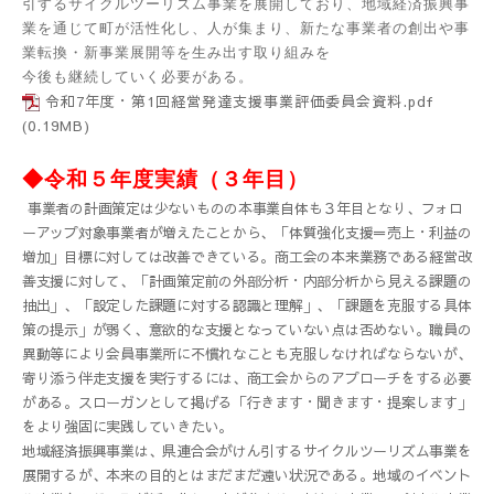
引するサイクルツーリズム事業を展開しており、地域経済振興事
業を通じて町が活性化し、人が集まり、新たな事業者の創出や
事
業転換・
新事業展開等を生み出す
取り組みを
今後も継続していく必要がある。
令和7年度・第1回経営発達支援事業評価委員会資料.pdf
(0.19MB)
◆令和５年度実績（３年目
）
事業者の計画策定は少ないものの本事業自体も３年目となり、フォロ
ーアップ対象事業者が増えたことから、「体質強化支援＝売上・利益の
増加」目標に対しては改善できている。商工会の本来業務である経営改
善支援に対して、「計画策定前の外部分析・内部分析から見える課題の
抽出」、「設定した課題に対する認識と理解」、「課題を克服する具体
策の提示」が弱く、意欲的な支援となっていない点は否めない。職員の
異動等により会員事業所に不慣れなことも克服しなければならないが、
寄り添う伴走支援を実行するには、商工会からのアプローチをする必要
がある。スローガンとして掲げる「行きます・聞きます・提案します」
をより強固に実践していきたい。
地域経済振興事業は、県連合会がけん引するサイクルツーリズム事業を
展開するが、本来の目的とはまだまだ遠い状況である。地域のイベント