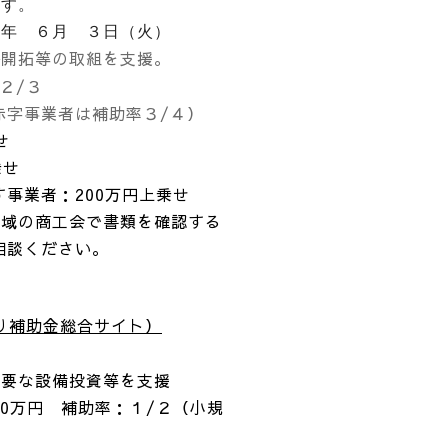
す。
５年 ６月 ３日（火）
路開拓等の取組を支援。
：２/３
者は補助率３/４）
せ
せ
：200万円上乗せ
地域の商工会で書類を確認する
相談ください。
り補助金総合サイト）
必要な設備投資等を支援
00万円 補助率：１/２（小規