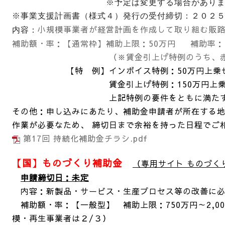
※予定は変更する場合がありま
※事業支援計画書
（様式４）発行の受付締切：２０２
小規模事業者が経営計画を作成して取り組む販
内容：
補助額・率：
【通常枠】補助上限：50万円 補助率
（※賃金引上げ特例のうち、赤字事業
【特 例
】インボイス特例：50万円上乗
賃金引上げ特例：150万円上乗
上記特例の要件をともに満たす事業者
その他：
申し込みにあたり、補助金申請者が所在する
作業が必要なため、
締切日まで余裕を持った日程でご
第17回 持続化補助金チラシ.pdf
【国】ものづくり補助金
（専用サイト ものづく
申請締切日：未定
内容：新製品・サー
ビス・生産プロセス等の改善に
補助額・率：【一般型】 補助上限：750万円～2,0
模・再生事業者は２/３）